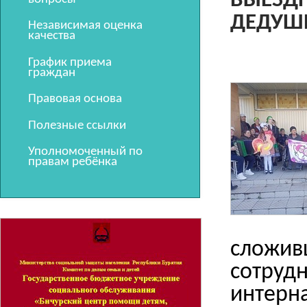
ВЫЕЗДН
ДЕДУШ
Независимая оценка
качества
График приема
граждан
Правовая основа
Полезные ссылки
Уполномоченный по
правам ребёнка
сложив
сотруд
интер