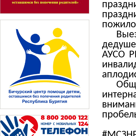
праз
праздн
пожилог
Вые
дедуше
АУСО Р
инвалид
аплоди
Общ
интерна
внима
пробелы
#МСЗНР