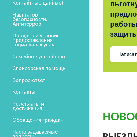
льготн
Контактные данные)
предло
Навигатор
безопасности.
работы
Антитеррор
защит
Порядок и условия
предоставления
социальных услуг
Написат
Семейное устройство
Спонсорская помощь
Вопрос-ответ
Контакты
Результаты и
достижения
НОВО
Обращения граждан
Часто задаваемые
вопросы