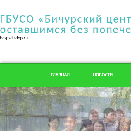
ГБУСО «Бичурский цен
оставшимся без попеч
bcspsd.sdep.ru
ГЛАВНАЯ
НОВОСТИ