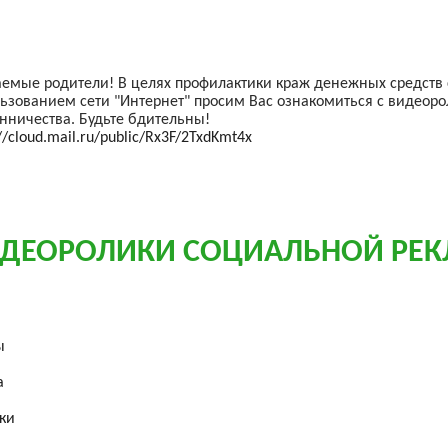
емые родители! В целях профилактики краж денежных средств с
ьзованием сети "Интернет" просим Вас ознакомиться с видеор
ничества. Будьте бдительны!
://cloud.mail.ru/public/Rx3F/2TxdKmt4x
ДЕОРОЛИКИ СОЦИАЛЬНОЙ РЕ
ы
а
ки