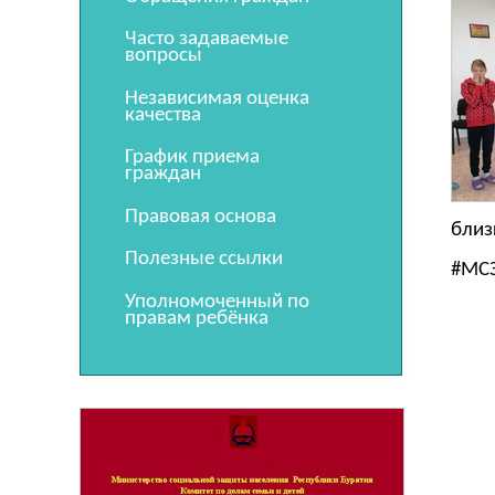
Часто задаваемые
вопросы
Независимая оценка
качества
График приема
граждан
Правовая основа
близ
Полезные ссылки
#МСЗ
Уполномоченный по
правам ребёнка