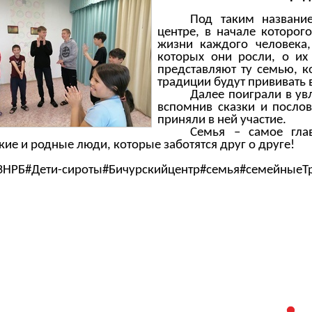
Под таким названи
центре, в начале которог
жизни каждого человека,
которых они росли, о их
представляют ту семью, к
традиции будут прививать в
Далее поиграли в ув
вспомнив сказки и посло
приняли в ней участие.
Семья – самое гла
кие и родные люди, которые заботятся друг о друге!
НРБ#Дети-сироты#Бичурскийцентр#семья#семейныеТ