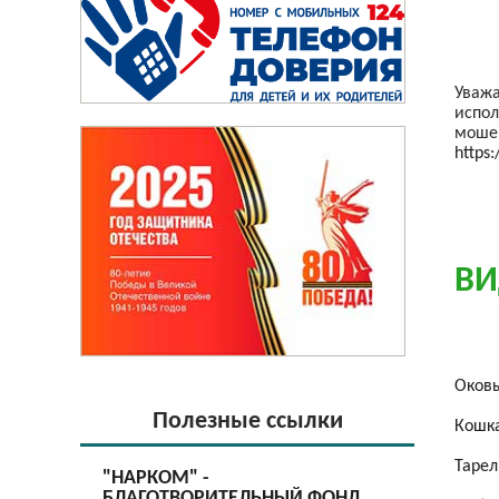
Уважа
испол
мошен
https
ВИ
Оков
Полезные ссылки
Кошк
Тарел
"НАРКОМ" -
БЛАГОТВОРИТЕЛЬНЫЙ ФОНД