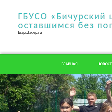
ГБУСО «Бичурский 
оставшимся без по
bcspsd.sdep.ru
ГЛАВНАЯ
НОВОСТ