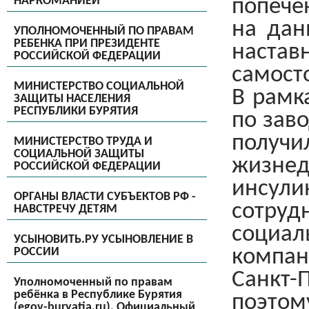
НАРКОМАНИЕЙ
попече
на дан
УПОЛНОМОЧЕННЫЙ ПО ПРАВАМ
РЕБЕНКА ПРИ ПРЕЗИДЕНТЕ
наст
РОССИЙСКОЙ ФЕДЕРАЦИИ
самост
МИНИСТЕРСТВО СОЦИАЛЬНОЙ
В рамк
ЗАЩИТЫ НАСЕЛЕНИЯ
РЕСПУБЛИКИ БУРЯТИЯ
по зав
получи
МИНИСТЕРСТВО ТРУДА И
СОЦИАЛЬНОЙ ЗАЩИТЫ
жизнед
РОССИЙСКОЙ ФЕДЕРАЦИИ
инсул
ОРГАНЫ ВЛАСТИ СУБЪЕКТОВ РФ -
сотру
НАВСТРЕЧУ ДЕТЯМ
социа
УСЫНОВИТЬ.РУ УСЫНОВЛЕНИЕ В
компа
РОССИИ
Санкт-
Уполномоченный по правам
ребёнка в Республике Бурятия
поэтом
(egov-buryatia.ru), Официальный