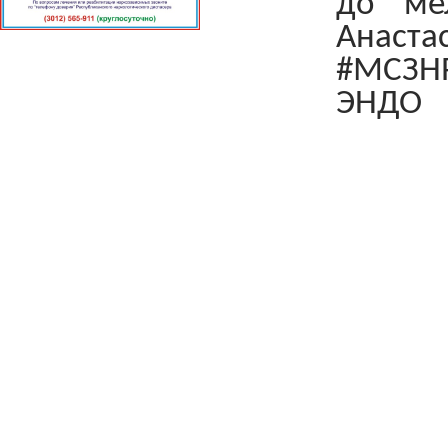
до ме
Анаста
#МСЗНР
ЭНДО