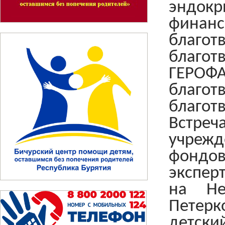
эндок
финанс
благ
благот
ГЕРОФА
благ
благотв
Встре
учрежд
фондов
экспер
на Не
Петер
детски