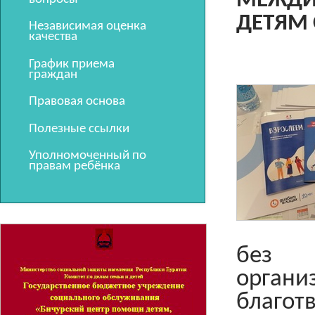
МЕЖДИ
ДЕТЯМ
Независимая оценка
качества
График приема
граждан
Правовая основа
Полезные ссылки
Уполномоченный по
правам ребёнка
без п
орга
благо