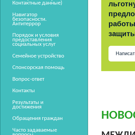
льготн
Контактные данные)
предло
Навигатор
безопасности.
работы
Антитеррор
защит
Порядок и условия
предоставления
социальных услуг
Написат
Семейное устройство
Спонсорская помощь
Вопрос-ответ
Контакты
Результаты и
достижения
НОВО
Обращения граждан
Часто задаваемые
вопросы