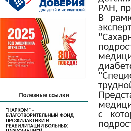
РАН, п
В рам
экспе
"Саха
подро
медиц
диабет
"Спец
трудно
Предс
Полезные ссылки
медици
"НАРКОМ" -
с кот
БЛАГОТВОРИТЕЛЬНЫЙ ФОНД
ПРОФИЛАКТИКИ И
подро
РЕАБИЛИТАЦИИ БОЛЬНЫХ