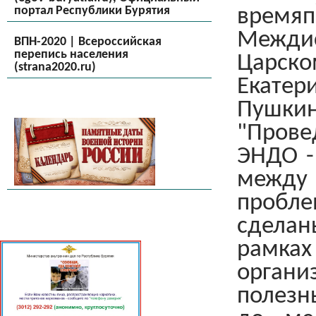
портал Республики Бурятия
время
Межди
ВПН-2020 | Всероссийская
перепись населения
Царско
(strana2020.ru)
Екате
Пушкин
"Прове
ЭНДО -
между
пробл
сделан
рамк
органи
полезн