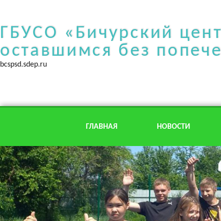
ГБУСО «Бичурский цен
оставшимся без попеч
bcspsd.sdep.ru
ГЛАВНАЯ
НОВОСТИ