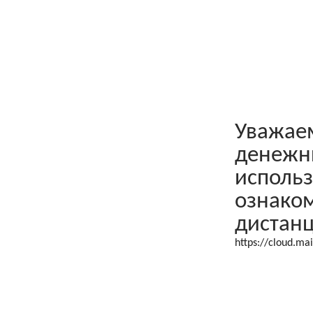
Уважаем
денежны
использ
ознаком
дистанц
https://cloud.ma