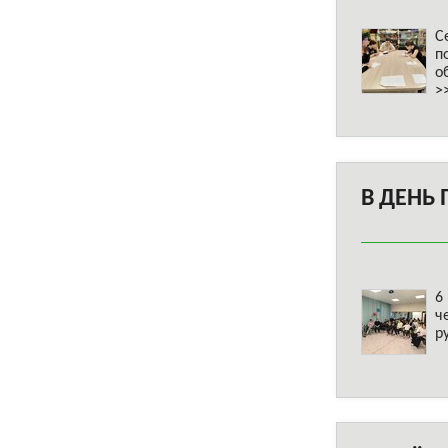
С
п
о
>
В ДЕНЬ
6
ч
р