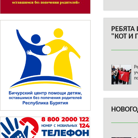
РЕБЯТА
"КОТ И 
Р
у
п
НОВОГО