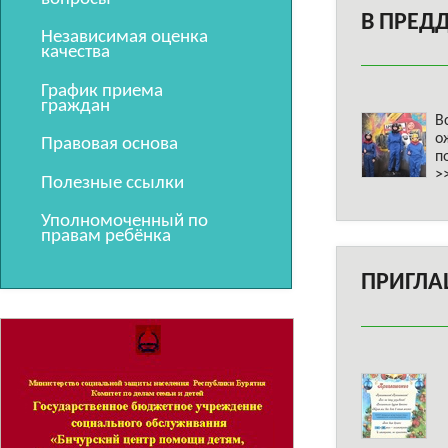
В ПРЕД
Независимая оценка
качества
График приема
граждан
В
о
Правовая основа
п
>
Полезные ссылки
Уполномоченный по
правам ребёнка
ПРИГЛА