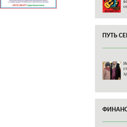
в
с
ПУТЬ С
И
с
з
ФИНАНС