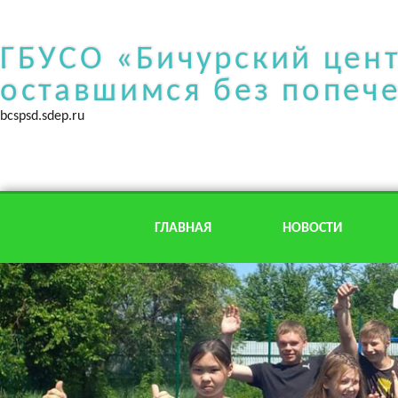
ГБУСО «Бичурский цен
оставшимся без попеч
bcspsd.sdep.ru
ГЛАВНАЯ
НОВОСТИ