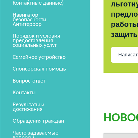
льготн
Контактные данные)
предло
Навигатор
безопасности.
работы
Антитеррор
защит
Порядок и условия
предоставления
социальных услуг
Написат
Семейное устройство
Спонсорская помощь
Вопрос-ответ
Контакты
Результаты и
достижения
НОВО
Обращения граждан
Часто задаваемые
вопросы