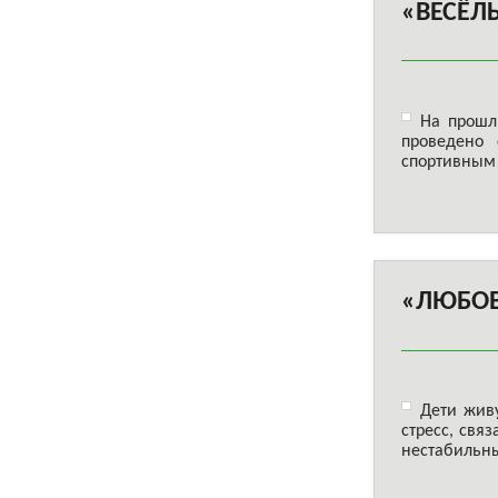
«ВЕСЁЛ
На прошл
проведено 
спортивным 
«ЛЮБОВ
Дети жив
стресс, свя
нестабильн