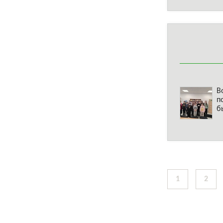
В
п
б
1
2