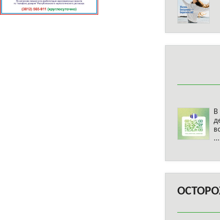
В
д
в
..
ОСТОРО