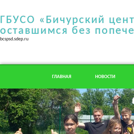
ГБУСО «Бичурский цен
оставшимся без попеч
bcspsd.sdep.ru
ГЛАВНАЯ
НОВОСТИ