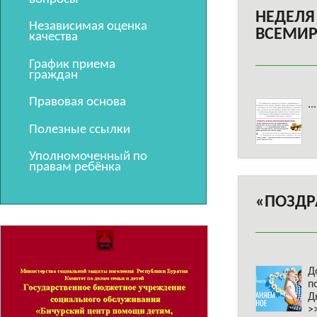
НЕДЕЛЯ
Независимая оценка
ВСЕМИР
качества
График приема
граждан
Правовая основа
..
Полезные ссылки
Уполномоченный по
правам ребёнка
«ПОЗДР
Д
п
Д
>